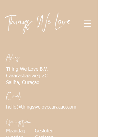
Things We Love
Adres
Thing We Love B.V.
Caracasbaaiweg 2C
Saliña, Curaçao
E-mail
hello@thingswelovecuracao.com
Openingstijden
Maandag
Gesloten