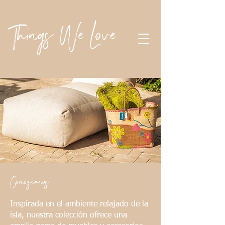
Things We Love
Conózcanos
Inspirada en el ambiente relajado de la
isla, nuestra colección ofrece una